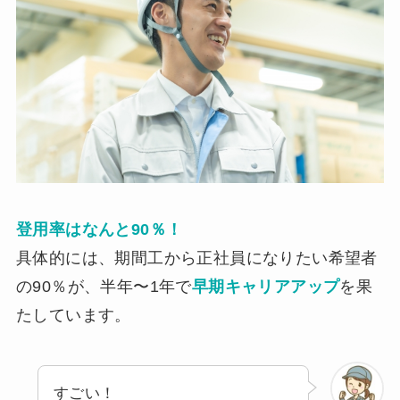
登用
率はなん
と90％！
具体的には、期間工から正社員になりたい希望者
の90％が、半年〜1年で
早期キャリアアップ
を果
たしています。
すごい！