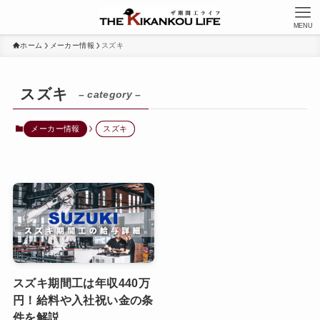
MENU
ホーム
メーカー情報
スズキ
スズキ
– category –
メーカー情報
スズキ
スズキ期間工は年収440万
円！給料や入社祝い金の条
件を解説